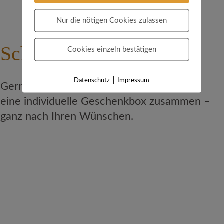
Nur die nötigen Cookies zulassen
Schenken macht Freude
Cookies einzeln bestätigen
|
Datenschutz
Impressum
​Gerne stellen wir Ihnen auf Vorbestellung
eine ​individuelle Geschenkbox​ zusammen –
ganz nach Ihren Wünschen.