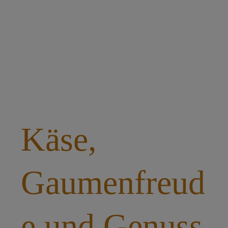
​Leidenschaftlich
​Käse,
Gaumenfreud
e und Genuss